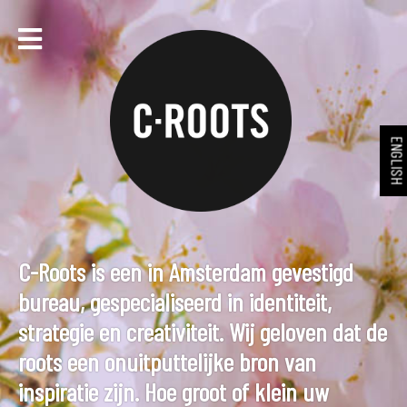
ENGLIS
C-Roots is een in Amsterdam gevestigd
bureau, gespecialiseerd in identiteit,
strategie en creativiteit. Wij geloven dat de
roots een onuitputtelijke bron van
inspiratie zijn. Hoe groot of klein uw